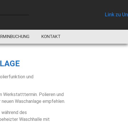
ERMINBUCHUNG
KONTAKT
LAGE
olierfunktion und
m Werkstatttermin. Polieren und
er neuen Waschanlage empfehlen.
e während des
 beheizter Waschhalle mit